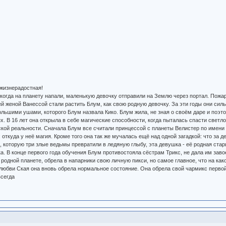
 жизнерадостная!
 когда на планету напали, маленькую девочку отправили на Землю через портал. Пож
ей женой Ванессой стали растить Блум, как свою родную девочку. За эти годы они сил
большими ушами, которого Блум назвала Кико. Блум жила, не зная о своём даре и поэт
ях. В 16 лет она открыла в себе магические способности, когда пыталась спасти све
ой реальности. Сначала Блум все считали принцессой с планеты Велистер по имени В
: откуда у неё магия. Кроме того она так же мучалась ещё над одной загадкой: что за 
 которую три злые ведьмы превратили в ледяную глыбу, эта девушка - её родная стар
а. В конце первого года обучения Блум противостояла сёстрам Трикс, не дала им заво
 родной планете, обрела в напарники свою личную пикси, но самое главное, что на ка
 любви Ская она вновь обрела нормальное состояние. Она обрела свой чармикс первой
всегда