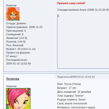
Принята сама собой!
Новичок
Отредактировано Блум (2008-11-23 20:49
0
Откуда:
Домино
Зарегистрирован
: 2008-11-23
Приглашений:
0
Сообщений:
9
Уважение:
[+0/-0]
Позитив:
[+0/-0]
Пол:
Женский
Возраст:
25
[2000-11-19]
Провел на форуме:
57 минут
Последний визит:
2009-01-10 15:02:49
Поделиться
2009-03-11 12:41:51
Техночка
Имя: Техна (Текна)
Новичок
Возраст: 17 лет
День рождения: 16 декабря
Знак зодиака: Тритон
Родная планета: Зенит
Сила: магия технологий
Интересы: технологии и наука