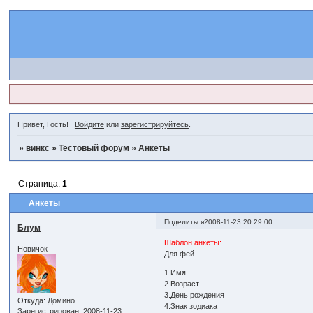
Привет, Гость!
Войдите
или
зарегистрируйтесь
.
»
винкс
»
Тестовый форум
»
Анкеты
Страница:
1
Анкеты
Поделиться
2008-11-23 20:29:00
Блум
Шаблон анкеты:
Новичок
Для фей
1.Имя
2.Возраст
3.День рождения
Откуда:
Домино
4.Знак зодиака
Зарегистрирован
: 2008-11-23