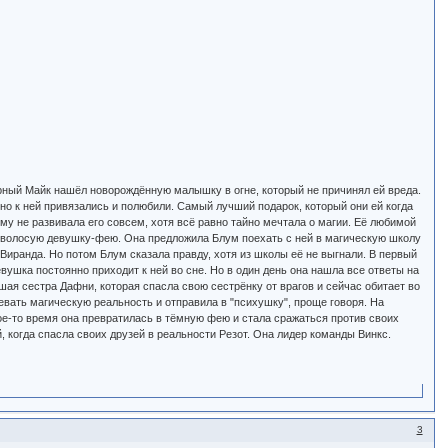
арный Майк нашёл новорождённую малышку в огне, который не причинял ей вреда.
ьно к ней привязались и полюбили. Самый лучший подарок, который они ей когда
ому не развивала его совсем, хотя всё равно тайно мечтала о магии. Её любимой
тловолосую девушку-фею. Она предложила Блум поехать с ней в магическую школу
иранда. Но потом Блум сказала правду, хотя из школы её не выгнали. В первый
девушка постоянно приходит к ней во сне. Но в один день она нашла все ответы на
шая сестра Дафни, которая спасла свою сестрёнку от врагов и сейчас обитает во
евать магическую реальность и отправила в "психушку", проще говоря. На
кое-то время она превратилась в тёмную фею и стала сражаться против своих
, когда спасла своих друзей в реальности Резот. Она лидер команды Винкс.
3