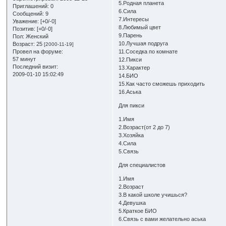
5.Родная планета
Приглашений:
0
6.Сила
Сообщений:
9
7.Интересы
Уважение:
[+0/-0]
8.Любимый цвет
Позитив:
[+0/-0]
9.Парень
Пол:
Женский
10.Лучшая подруга
Возраст:
25
[2000-11-19]
Провел на форуме:
11.Соседка по комнате
57 минут
12.Пикси
Последний визит:
13.Характер
2009-01-10 15:02:49
14.БИО
15.Как часто сможешь приходить
16.Аська
Для пикси
1.Имя
2.Возраст(от 2 до 7)
3.Хозяйка
4.Сила
5.Связь
Для специалистов
1.Имя
2.Возраст
3.В какой школе учишься?
4.Девушка
5.Краткое БИО
6.Связь с вами желательно аська