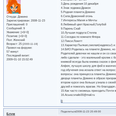
3.День рождения:10 декабря
4.Знак зодиака:Дракон
5.Родная планета:Домино
6.Сила:Драконний огонь
Откуда:
Домино
7.Интересы:Магия и Мечты
Зарегистрирован
: 2008-11-23
8.Любимый цвет:Красный,Голубой
Приглашений:
0
Сообщений:
9
9.Парень:Скай
Уважение:
[+0/-0]
10.Лучшая подруга:Стелла
Позитив:
[+0/-0]
11.Соседка по комнате:Флора
Пол:
Женский
12.Пикси:Локетт
Возраст:
25
[2000-11-19]
13.Характер:Пылкая,смелая(надеюсь!) и
Провел на форуме:
14.БИО:Родилась на планете Домино, но
57 минут
Родителей девочки не нашли и он со сво
Последний визит:
либо сделали - это маленький кролик с 
2009-01-10 15:02:49
книжкой всегда была книжка сказок о фе
Алфея, лучшую школу для фей в магическ
год обучения она искала ответ на вопрос
вопросы: она принцесса планеты Домино,
дворце планеты Домино в образе призрак
втором курсе она больше узнала о своей
друзей и помогать врагам. Но благодаря
15.Как часто сможешь приходить:Почти 
16.Аська:snails00@mail.ru
0
Поделиться
2008-11-23 20:49:00
Блум