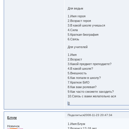
Для ведьм
1.Имя героя
2.Возраст героя
3.В какой школе учишься
4.Сила
5.Краткая биография
6.Связь
Для учителей
1.Имя
2.Возраст
3.Какой предмет преподаете?
4.В какой школе?
5.Внешность
6.Как попали в школу?
7.Краткое БИО
8.Как вам ролевая?
9.Как часто сможете заходить?
10.Связь с вами желательно ася
0
Поделиться
2008-11-23 20:47:34
Блум
1.Имя:Блум
Новичок
2.Возраст:17-18 лет